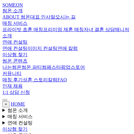
SOMEON
썸온 소개
ABOUT 썸온
대표 인사말
오시는 길
매칭 서비스
프라이빗 초혼 매칭
프리미엄 재혼 매칭
자녀 결혼 상담
매니저
소개
연애 컨설팅
연애 컨설팅
이미지 컨설팅
연애 칼럼
이상형 찾기
썸온 콘텐츠
나는썸온
썸온 파티
썸페스타
팝업스토어
커뮤니티
매칭 후기
성혼 스토리
칼럼
FAQ
인재 채용
1:1 상담 신청
HOME
×
썸온 소개
매칭 서비스
연애 컨설팅
이상형 찾기