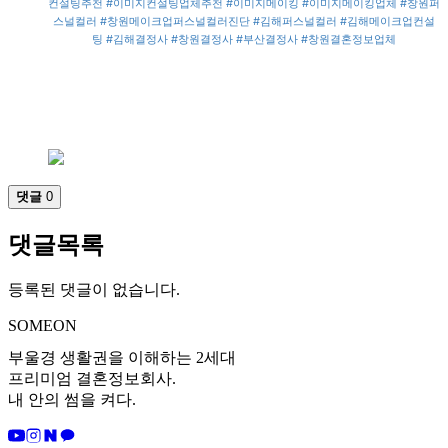
컨설팅추천
#이미지컨설팅업체추천
#이미지메이킹
#이미지메이킹업체
#창원퍼
스널컬러
#창원메이크업퍼스널컬러진단
#김해퍼스널컬러
#김해메이크업컨설
팅
#김해결정사
#창원결정사
#부산결정사
#창원결혼정보업체
댓글
0
댓글목록
등록된 댓글이 없습니다.
SOMEON
부울경 생활권을 이해하는 2세대
프리미엄 결혼정보회사.
내 안의 썸을 켜다.