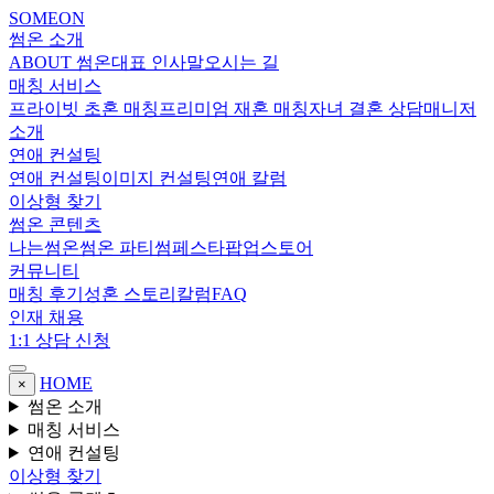
SOMEON
썸온 소개
ABOUT 썸온
대표 인사말
오시는 길
매칭 서비스
프라이빗 초혼 매칭
프리미엄 재혼 매칭
자녀 결혼 상담
매니저
소개
연애 컨설팅
연애 컨설팅
이미지 컨설팅
연애 칼럼
이상형 찾기
썸온 콘텐츠
나는썸온
썸온 파티
썸페스타
팝업스토어
커뮤니티
매칭 후기
성혼 스토리
칼럼
FAQ
인재 채용
1:1 상담 신청
HOME
×
썸온 소개
매칭 서비스
연애 컨설팅
이상형 찾기