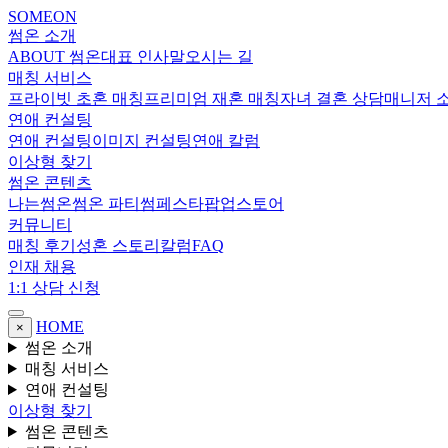
SOMEON
썸온 소개
ABOUT 썸온
대표 인사말
오시는 길
매칭 서비스
프라이빗 초혼 매칭
프리미엄 재혼 매칭
자녀 결혼 상담
매니저 
연애 컨설팅
연애 컨설팅
이미지 컨설팅
연애 칼럼
이상형 찾기
썸온 콘텐츠
나는썸온
썸온 파티
썸페스타
팝업스토어
커뮤니티
매칭 후기
성혼 스토리
칼럼
FAQ
인재 채용
1:1 상담 신청
HOME
×
썸온 소개
매칭 서비스
연애 컨설팅
이상형 찾기
썸온 콘텐츠